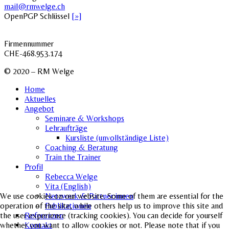
mail@rmwelge.ch
OpenPGP Schlüssel
[»]
Firmennummer
CHE-468.953.174
© 2020 – RM Welge
Home
Aktuelles
Angebot
Seminare & Workshops
Lehraufträge
Kursliste (unvollständige Liste)
Coaching & Beratung
Train the Trainer
Profil
Rebecca Welge
Vita (English)
Netzwerk & Partner:innen
We use cookies on our website. Some of them are essential for the
Publikationen
operation of the site, while others help us to improve this site and
Referenzen
the user experience (tracking cookies). You can decide for yourself
Kontakt
whether you want to allow cookies or not. Please note that if you